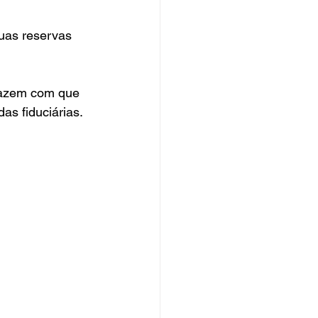
uas reservas 
 fazem com que 
as fiduciárias.