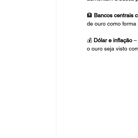
🏦 
Bancos centrais 
de ouro como forma 
💰 
Dólar e inflação
 –
o ouro seja visto co