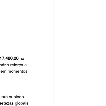
17.480,00
 na 
ário reforça a 
ão em momentos 
uará subindo 
rtezas globais 