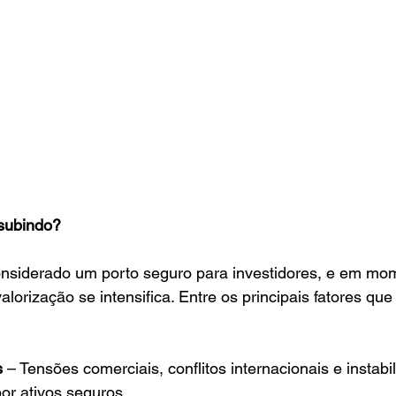
 subindo?
onsiderado um porto seguro para investidores, e em mom
valorização se intensifica. Entre os principais fatores qu
s
 – Tensões comerciais, conflitos internacionais e instabil
r ativos seguros.