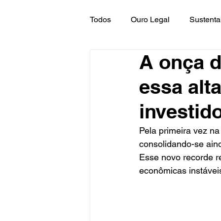
Todos
Ouro Legal
Sustenta
A onça d
essa alta
investid
Pela primeira vez na
consolidando-se ain
Esse novo recorde ref
econômicas instávei