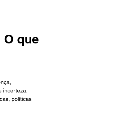
: O que
onça, 
incerteza. 
as, políticas 