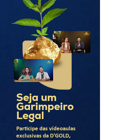
Seja um
Garimpeiro
Legal
Participe das vídeoaulas
exclusivas da D'GOLD
,