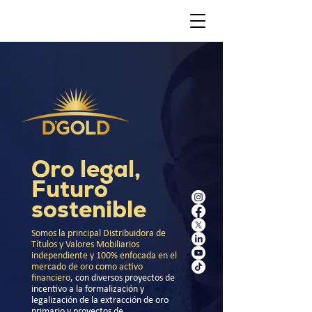
Oro legal,
Futuro
sostenible
Somos la principal Distribuidora de
Títulos y Valores Mobiliarios
independiente y 100% enfocada en el
mercado de oro como activo
financiero
, con diversos proyectos de
incentivo a la formalización y
legalización de la extracción de oro
primario y proyectos de