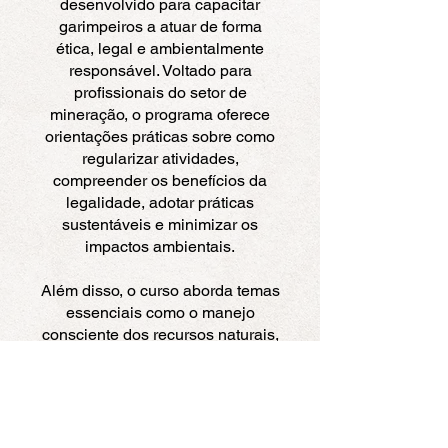
desenvolvido para capacitar
garimpeiros a atuar de forma
ética, legal e ambientalmente
responsável. Voltado para
profissionais do setor de
mineração, o programa oferece
orientações práticas sobre como
regularizar atividades,
compreender os benefícios da
legalidade, adotar práticas
sustentáveis e minimizar os
impactos ambientais.
Além disso, o curso aborda temas
essenciais como o manejo
consciente dos recursos naturais,
o papel do garimpeiro na
proteção do meio ambiente e a
importância de contribuir para o
desenvolvimento sustentável das
comunidades onde atuam.