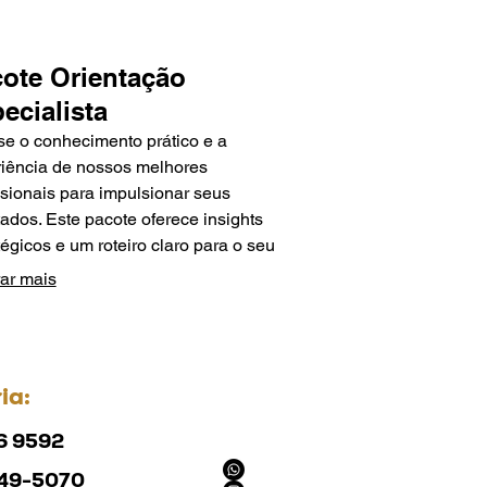
ote Orientação
ecialista
e o conhecimento prático e a
iência de nossos melhores
ssionais para impulsionar seus
tados. Este pacote oferece insights
tégicos e um roteiro claro para o seu
o.
ar mais
ia:
6 9592
549-5070