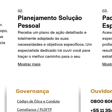
02.
03.
Planejamento Solução
Pac
Pessoal
Esp
r.
copo,
Receba um plano de ação detalhado e
Acess
ue
totalmente adaptado às suas
exper
cia
necessidades e objetivos específicos. Um
profi
especialista dedicado irá ouvir você para
resul
traçar o melhor caminho para o seu
estra
sucesso.
avanç
Mostrar mais
Mostr
Governança
Ouvidor
0800 60
Código de Ética e Conduta
+55 11 3
Compliance / PLDFTP