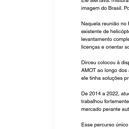
Ele alertava: mistura
imagem do Brasil. Po
Naquela reunião no P
existente de helicóp
levantamento complet
licenças e orientar 
Dirceu colocou à dis
AMOT ao longo dos a
ele tinha soluções p
De 2014 a 2022, at
trabalhou fortemente
mercado perante aut
Esse percurso único 