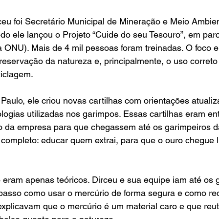
u foi Secretário Municipal de Mineração e Meio Ambient
do ele lançou o Projeto “Cuide do seu Tesouro”, em par
ONU). Mais de 4 mil pessoas foram treinadas. O foco er
reservação da natureza e, principalmente, o uso correto
ciclagem.
aulo, ele criou novas cartilhas com orientações atuali
logias utilizadas nos garimpos. Essas cartilhas eram en
 da empresa para que chegassem até os garimpeiros da
 completo: educar quem extrai, para que o ouro chegue l
 eram apenas teóricos. Dirceu e sua equipe iam até os 
asso como usar o mercúrio de forma segura e como rec
explicavam que o mercúrio é um material caro e que reutil