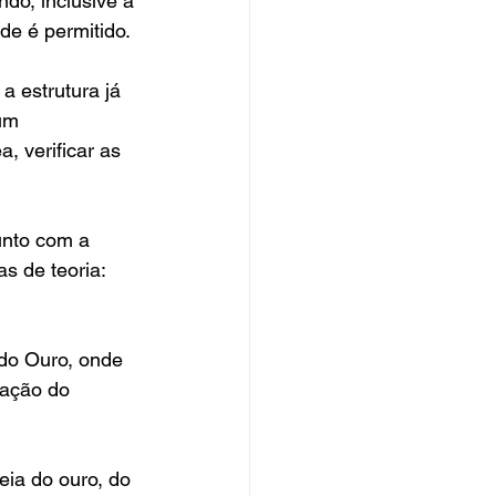
ndo, inclusive a 
de é permitido.
a estrutura já 
um 
, verificar as 
unto com a 
 de teoria: 
do Ouro, onde 
zação do 
eia do ouro, do 