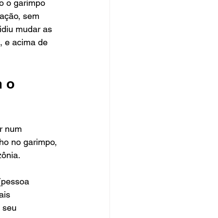
o o garimpo 
tação, sem 
idiu mudar as 
, e acima de 
 o 
r num 
ho no garimpo, 
ônia. 
(pessoa 
ais 
 seu 