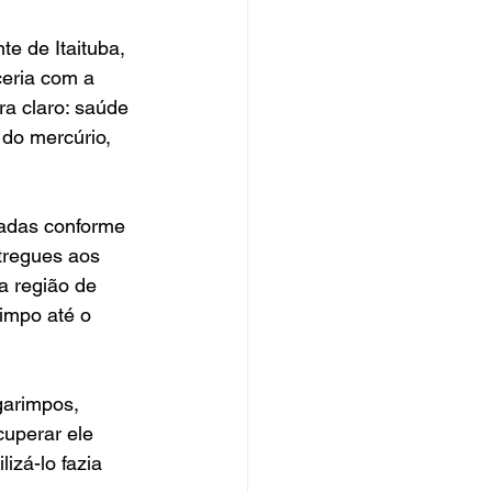
e de Itaituba, 
ceria com a 
a claro: saúde 
 do mercúrio, 
zadas conforme 
tregues aos 
 região de 
impo até o 
garimpos, 
uperar ele 
izá-lo fazia 