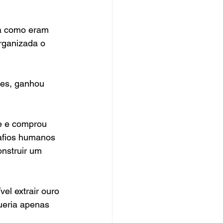
ra como eram 
rganizada o 
tes, ganhou 
e e comprou 
afios humanos 
nstruir um 
el extrair ouro 
ueria apenas 