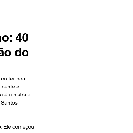
o: 40
ão do
 ou ter boa 
biente é 
 é a história 
u Santos 
o. Ele começou 