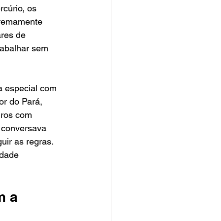
rcúrio, os 
tremamente 
ares de 
rabalhar sem 
 especial com 
r do Pará, 
ros com 
 conversava 
ir as regras. 
idade 
m a 