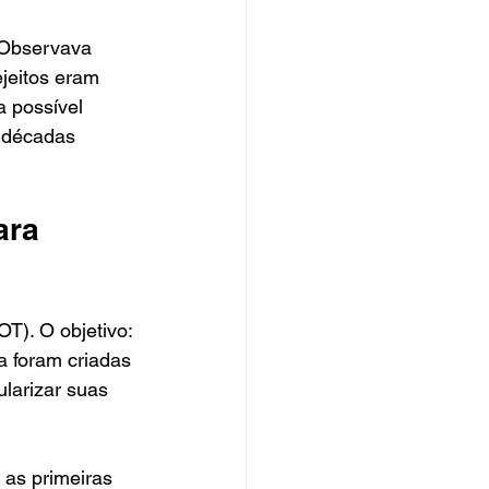
 Observava 
jeitos eram 
 possível 
 décadas 
ara 
). O objetivo: 
a foram criadas 
larizar suas 
as primeiras 