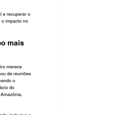
 e recuperar o 
r o impacto no 
po mais 
iro merece 
pou de reuniões 
vando o 
ácio do 
a Amazônia, 