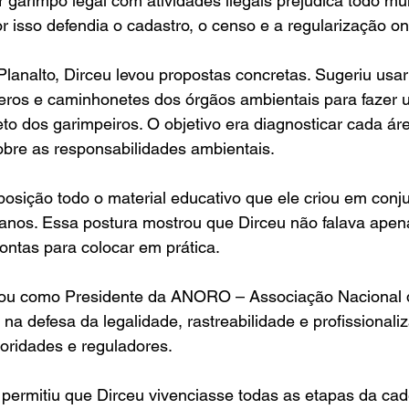
r garimpo legal com atividades ilegais prejudica todo mu
r isso defendia o cadastro, o censo e a regularização on
lanalto, Dirceu levou propostas concretas. Sugeriu usar 
teros e caminhonetes dos órgãos ambientais para fazer 
o dos garimpeiros. O objetivo era diagnosticar cada área
sobre as responsabilidades ambientais. 
posição todo o material educativo que ele criou em conj
nos. Essa postura mostrou que Dirceu não falava apenas
rontas para colocar em prática.
uou como Presidente da ANORO – Associação Nacional 
 na defesa da legalidade, rastreabilidade e profissionali
oridades e reguladores.
permitiu que Dirceu vivenciasse todas as etapas da cad