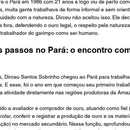
a o Pará em 1986 com 21 anos e logo viu de perto com
, muita gente trabalhava de forma informal e sem orien
idado com a natureza. Dirceu não aceitou isso. Ele dec
a fora, defendendo o ouro legal, o respeito pela natureza
o trabalhador do garimpo como ser humano.
s passos no Pará: o encontro com
, Dirceu Santos Sobrinho chegou ao Pará para trabalha
. E esse, foi o ano em que começou seu primeiro trabal
da atividade diretamente nas regiões produtoras da Amaz
do a avaliador e comprador de ouro, atuando como fiel 
olar, conferir e registrar a produção de ouro e os materi
ação) no mercado secundário. Nessa função, aprofundou