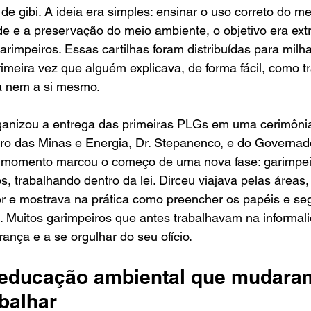
de gibi. A ideia era simples: ensinar o uso correto do me
e e a preservação do meio ambiente, o objetivo era ex
arimpeiros. Essas cartilhas foram distribuídas para milh
rimeira vez que alguém explicava, de forma fácil, como t
za nem a si mesmo.
nizou a entrega das primeiras PLGs em uma cerimônia
ro das Minas e Energia, Dr. Stepanenco, e do Governado
e momento marcou o começo de uma nova fase: garimpei
trabalhando dentro da lei. Dirceu viajava pelas áreas,
 e mostrava na prática como preencher os papéis e segu
. Muitos garimpeiros que antes trabalhavam na informal
ança e a se orgulhar do seu ofício.
 educação ambiental que mudara
balhar